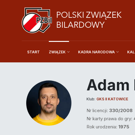
START
KAL
ZWIĄZEK
KADRA NARODOWA
Adam 
Klub:
GKS II KATOWICE
Nr licencji:
330/2008
Nr karty prawa do gry:
Rok urodzenia:
1975