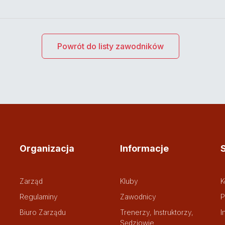
Powrót do listy zawodników
Organizacja
Informacje
Zarząd
Kluby
K
Regulaminy
Zawodnicy
P
Biuro Zarządu
Trenerzy, Instruktorzy,
I
Sędziowie