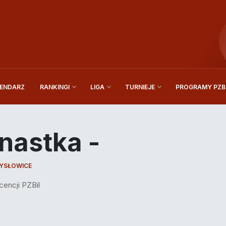
ENDARZ
PROGRAMY PZBi
RANKINGI
LIGA
TURNIEJE
nastka -
YSŁOWICE
cencji PZBil