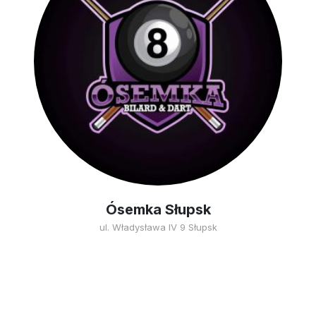
Ósemka Słupsk
ul. Władysława IV 9 Słupsk