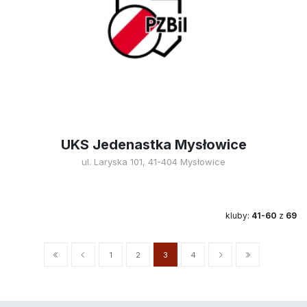
UKS Jedenastka Mysłowice
ul. Laryska 101, 41-404 Mysłowice
kluby:
41-60
z
69
1
2
3
4