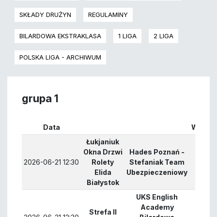
SKŁADY DRUŻYN
REGULAMINY
BILARDOWA EKSTRAKLASA
1 LIGA
2 LIGA
POLSKA LIGA - ARCHIWUM
grupa 1
Data
Wynik
Łukjaniuk
Okna Drzwi
Hades Poznań -
2026-06-21 12:30
Rolety
Stefaniak Team
0 : 3
Elida
Ubezpieczeniowy
Białystok
UKS English
Academy
Strefa II