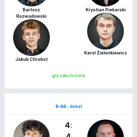
Bartosz
Krystian Piekarski
Rozwadowski
Karol Zielenkiewicz
Jakub Chrobot
gra zakończona
9-bil
- debel
4
:
4