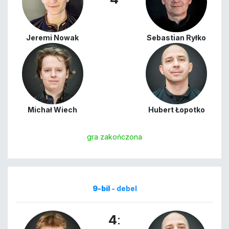
Jeremi Nowak
Sebastian Ryłko
Michał Wiech
Hubert Łopotko
gra zakończona
9-bil
- debel
4
: