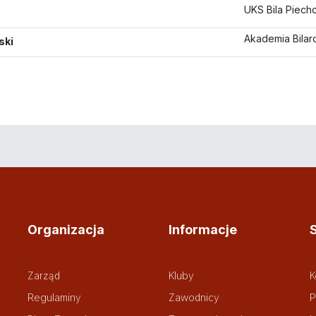
UKS Bila Piechc
Akademia Bilard
ski
Organizacja
Informacje
Zarząd
Kluby
K
Regulaminy
Zawodnicy
P