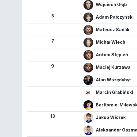
Wojciech Głąb
5
Adam Pałczyński
Mateusz Sadlik
7
Michał Wiech
Antoni Stępień
9
Maciej Kurzawa
Alan Wszędybył
Marcin Grabiński
Bartłomiej Milewsk
13
Jakub Wiórek
Aleksander Oszm