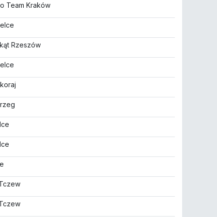
ro Team Kraków
Kielce
ójkąt Rzeszów
Kielce
koraj
brzeg
elce
elce
ce
 Tczew
 Tczew