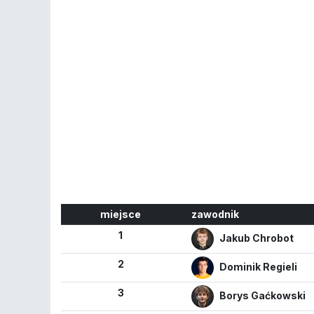
miejsce
zawodnik
1
Jakub Chrobot
2
Dominik Regieli
3
Borys Gaćkowski