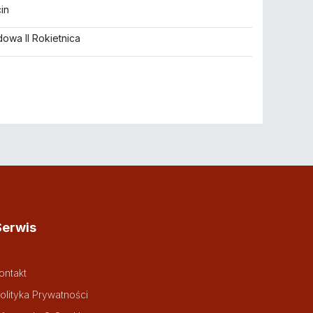
in
owa II Rokietnica
Serwis
ontakt
olityka Prywatności