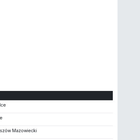
elce
ce
aszów Mazowiecki