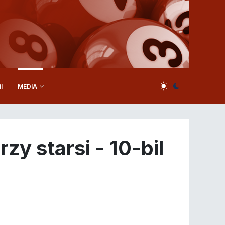
l
MEDIA
y starsi - 10-bil