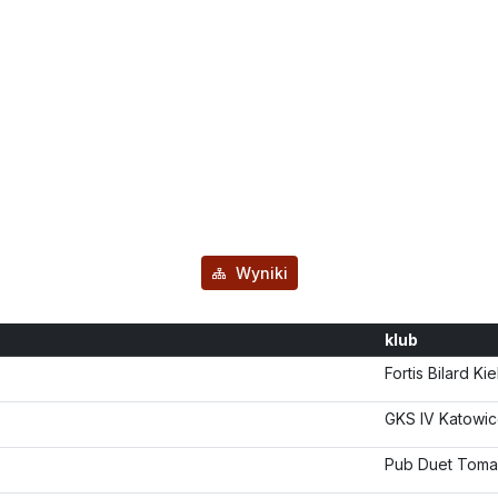
Wyniki
klub
Fortis Bilard Ki
GKS IV Katowi
Pub Duet Tom