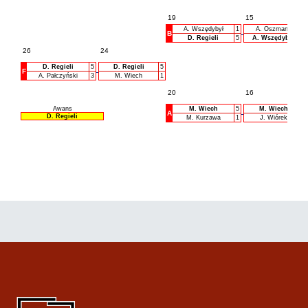
19
15
A. Wszędybył
1
A. Oszmana
B
D. Regieli
5
A. Wszędybył
26
24
D. Regieli
5
D. Regieli
5
F
A. Pałczyński
3
M. Wiech
1
20
16
Awans
M. Wiech
5
M. Wiech
A
D. Regieli
M. Kurzawa
1
J. Wiórek