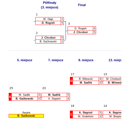
Półfinały
Finał
(3. miejsce)
1
W. Głąb
1
D. Regieli
5
3
D. Regieli
0
J. Chrobot
5
2
J. Chrobot
5
B. Gaćkowski
1
5. miejsce
7. miejsce
9. miejsce
13. miejsce
17
13
B. Milewski
4
M. Cholewiński
D
M. Sadlik
5
B. Milewski
25
23
M. Sadlik
3
M. Sadlik
5
E
B. Gaćkowski
5
A. Stępień
4
18
14
Awans
A. Stępień
5
A. Stępień
C
B. Gaćkowski
M. Grabiński
3
M. Brejski