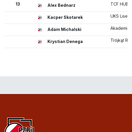
13
TCF HUB 
Alex Bednarz
UKS Lisew
Kacper Skotarek
Akademia B
Adam Michalski
Trójkąt R
Krystian Denega