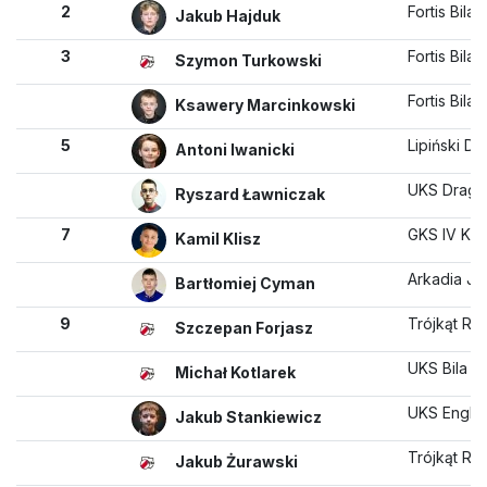
2
Fortis Bilar
Jakub Hajduk
3
Fortis Bilard
Szymon Turkowski
Fortis Bilard
Ksawery Marcinkowski
5
Lipiński 
Antoni Iwanicki
UKS Drago
Ryszard Ławniczak
7
GKS IV Ka
Kamil Klisz
Arkadia Ju
Bartłomiej Cyman
9
Trójkąt R
Szczepan Forjasz
UKS Bila P
Michał Kotlarek
UKS Engli
Jakub Stankiewicz
Trójkąt R
Jakub Żurawski