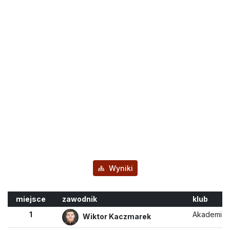
Wyniki
miejsce
zawodnik
klub
1
Akademia B
Wiktor Kaczmarek