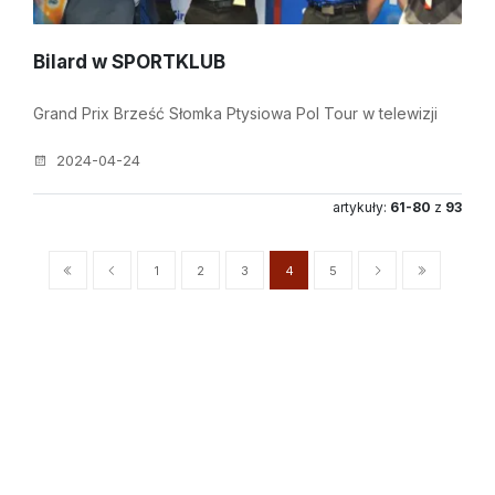
Bilard w SPORTKLUB
Grand Prix Brześć Słomka Ptysiowa Pol Tour w telewizji
2024-04-24
artykuły:
61-80
z
93
1
2
3
4
5