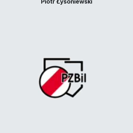
Piotr Łysoniewski