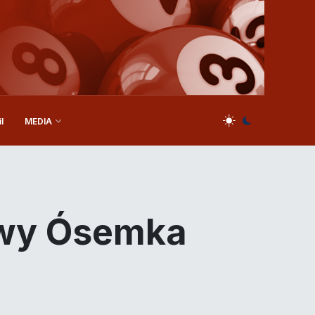
l
MEDIA
owy Ósemka