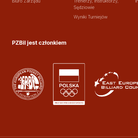
Biuro Zarządu
Trenerzy, Instruktorzy,
I
Sędziowie
Wyniki Turniejów
PZBil jest członkiem