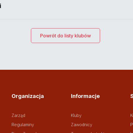
i
Powrót do listy klubów
Organizacja
Informacje
Zarząd
Kluby
K
Regulaminy
Zawodnicy
P