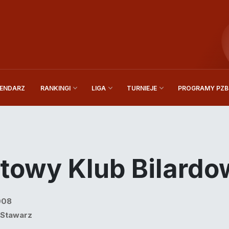
ENDARZ
PROGRAMY PZBi
RANKINGI
LIGA
TURNIEJE
towy Klub Bilard
008
 Stawarz