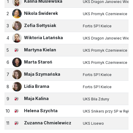
Kalina Muślewska
1
UKS Dragon Janowiec Wielk
Nikola Świderek
2
UKS Promyk Czerniewice
Zofia Sołtysiak
3
Fortis SP1 Kielce
Wiktoria Latańska
4
UKS Dragon Janowiec Wielk
Martyna Kielan
5
UKS Promyk Czerniewice
Marta Staroń
6
UKS Promyk Czerniewice
Maja Szymańska
7
Fortis SP1 Kielce
Lidia Brama
8
Fortis SP1 Kielce
Maja Kalina
9
UKS Bila Zduny
Helena Szychta
10
UKS Snikers przy SP w Rękor
Zuzanna Chmielewicz
11
UKS Lisewo