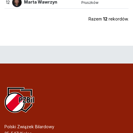
Marta Wawrzyn
12
Pruszków
Razem
12
rekordów.
Polski Związek Bilardowy