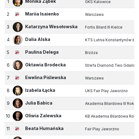
Monika Ząbek
1
GKS Katowice
Mariia Isaienko
2
Warszawa
Katarzyna Wesołowska
3
Fortis Bilard III Kielce
Dalia Alska
4
KTS Lutnia Konstantynów Łód
Paulina Delega
5
Brzóza
Oktawia Brodecka
6
Strefa Diamond Two Gdańsk
Ewelina Piślewska
7
Warszawa
Izabela Łącka
8
UKS Fair Play Jaworzno
Julia Babica
9
Akademia Bilardowa III Rokiet
Oliwia Zalewska
10
KB Akademia Bilardowa Rokie
Beata Humańska
11
Fair Play Jaworzno