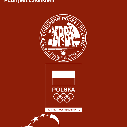
PZBil jest członkiem