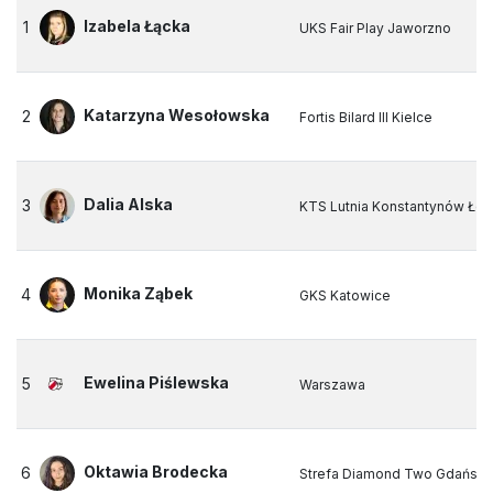
Izabela Łącka
1
UKS Fair Play Jaworzno
Katarzyna Wesołowska
2
Fortis Bilard III Kielce
Dalia Alska
3
KTS Lutnia Konstantynów Łód
Monika Ząbek
4
GKS Katowice
Ewelina Piślewska
5
Warszawa
Oktawia Brodecka
6
Strefa Diamond Two Gdańsk