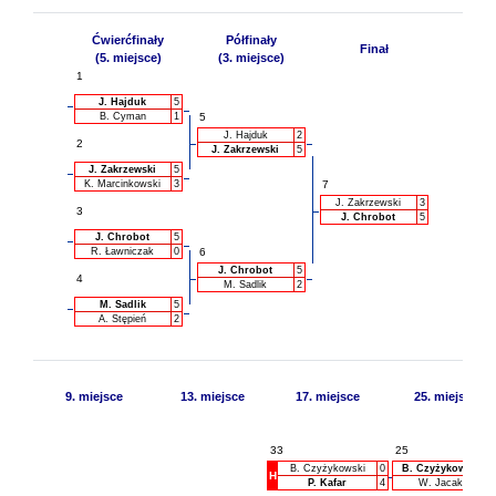
Ćwierćfinały
Półfinały
Finał
(5. miejsce)
(3. miejsce)
1
J. Hajduk
5
B. Cyman
1
5
J. Hajduk
2
2
J. Zakrzewski
5
J. Zakrzewski
5
K. Marcinkowski
3
7
J. Zakrzewski
3
3
J. Chrobot
5
J. Chrobot
5
R. Ławniczak
0
6
J. Chrobot
5
4
M. Sadlik
2
M. Sadlik
5
A. Stępień
2
9. miejsce
13. miejsce
17. miejsce
25. miejsce
33
25
B. Czyżykowski
0
B. Czyżykowski
H
P. Kafar
4
W. Jacak