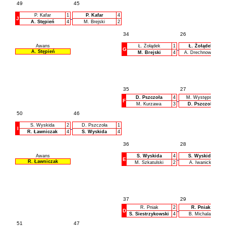
49
45
P. Kafar
1
P. Kafar
4
J
A. Stępień
4
M. Brejski
2
34
26
Awans
Ł. Żołądek
1
Ł. Żołądek
G
A. Stępień
M. Brejski
4
A. Drechnowicz
35
27
D. Pszczoła
4
M. Występski
F
M. Kurzawa
3
D. Pszczoła
50
46
S. Wyskida
2
D. Pszczoła
1
I
R. Ławniczak
4
S. Wyskida
4
36
28
Awans
S. Wyskida
4
S. Wyskida
E
R. Ławniczak
M. Szkatulski
2
A. Iwanicki
37
29
R. Pniak
2
R. Pniak
D
S. Siestrzykowski
4
B. Michalak
51
47