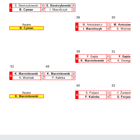
S. Siestrzykowski
3
S. Siestrzykowski
4
L
B. Cyman
4
I. Marcińczyk
3
38
30
Awans
M. Antosiewicz
1
M. Antosiewicz
C
B. Cyman
I. Marcińczyk
4
E. Woźniak
39
31
F. Gajda
0
F. Gajda
B
K. Marcinkowski
4
K. Denega
52
48
K. Marcinkowski
4
K. Marcinkowski
4
K
A. Woźniak
1
F. Kalinka
3
40
32
Awans
S. Forjasz
1
J. Żurawski
A
K. Marcinkowski
F. Kalinka
4
S. Forjasz