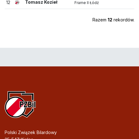
Tomasz Kozieł
12
Frame II Łódź
Razem
12
rekordów.
Polski Związek Bilardowy