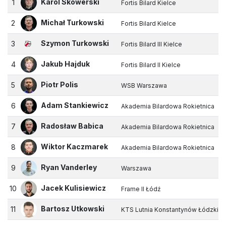
Karol Skowerski
1
Fortis Bilard Kielce
Michał Turkowski
2
Fortis Bilard Kielce
Szymon Turkowski
3
Fortis Bilard III Kielce
Jakub Hajduk
4
Fortis Bilard II Kielce
Piotr Polis
5
WSB Warszawa
Adam Stankiewicz
6
Akademia Bilardowa Rokietnica
Radosław Babica
7
Akademia Bilardowa Rokietnica
Wiktor Kaczmarek
8
Akademia Bilardowa Rokietnica
Ryan Vanderley
9
Warszawa
Jacek Kulisiewicz
10
Frame II Łódź
Bartosz Utkowski
11
KTS Lutnia Konstantynów Łódzki