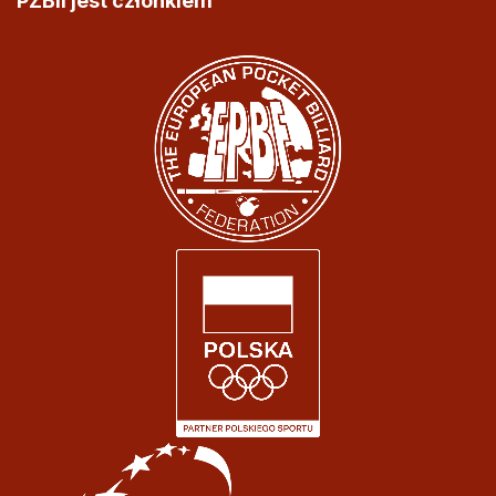
PZBil jest członkiem