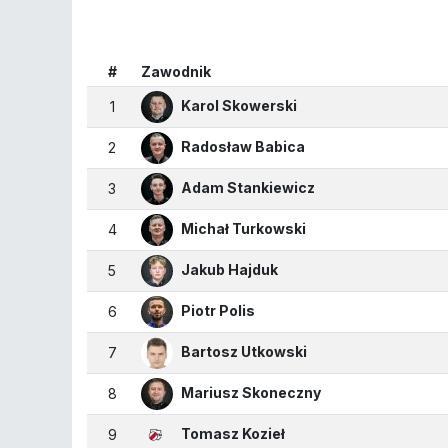
#
Zawodnik
Karol Skowerski
1
Radosław Babica
2
Adam Stankiewicz
3
Michał Turkowski
4
Jakub Hajduk
5
Piotr Polis
6
Bartosz Utkowski
7
Mariusz Skoneczny
8
Tomasz Kozieł
9