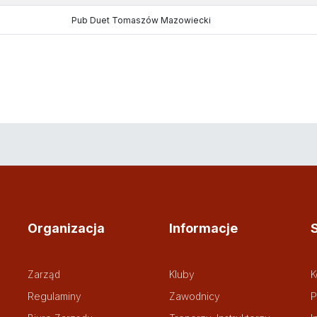
Pub Duet Tomaszów Mazowiecki
Organizacja
Informacje
Zarząd
Kluby
K
Regulaminy
Zawodnicy
P