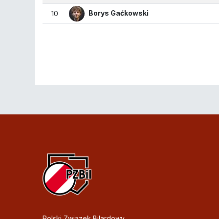
Borys Gaćkowski
10
Polski Związek Bilardowy