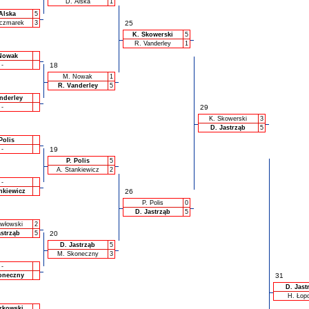
D. Alska
1
Alska
5
czmarek
3
25
K. Skowerski
5
R. Vanderley
1
Nowak
-
18
M. Nowak
1
R. Vanderley
5
nderley
-
29
K. Skowerski
3
D. Jastrząb
5
Polis
-
19
P. Polis
5
A. Stankiewicz
2
-
nkiewicz
26
P. Polis
0
D. Jastrząb
5
włowski
2
astrząb
5
20
D. Jastrząb
5
M. Skoneczny
3
-
oneczny
31
D. Jast
H. Łop
rkowski