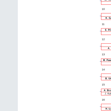
10
K. G
11
E. Pi
12
A.
13
M. Paw
14
B. U
15
A. Br
J. Kul
16
H. Ł