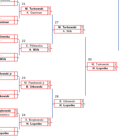
-
21
M. Turkowski
5
K. Gastman
1
-
astman
27
M. Turkowski
5
A. Wilk
1
ślewska
-
22
E. Piślewska
1
A. Wilk
5
-
 Wilk
30
M. Turkowski
1
H. Łopotko
5
łowski jr
-
23
M. Pawłowski jr
3
B. Utkowski
5
-
tkowski
28
B. Utkowski
3
H. Łopotko
5
zękowski
5
isiewicz
2
24
A. Brzękowski
0
H. Łopotko
5
-
opotko