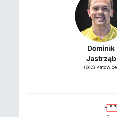
Dominik
Jastrząb
(GKS Katowice
1
K. Sk
2