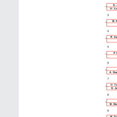
D. 
W. Ka
3
M. 
4
R. Va
5
P. 
6
A. Sta
7
M. Pa
D. J
8
M. Sk
9
M. Tu