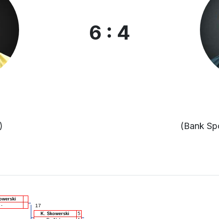
6 : 4
)
(Bank Sp
owerski
-
17
K. Skowerski
5