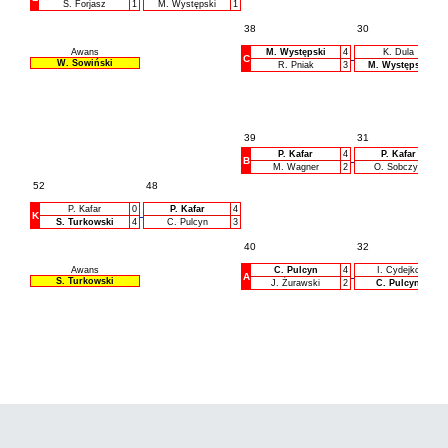
S. Forjasz
1
M. Występski
1
38
30
Awans
M. Występski
4
K. Dula
C
W. Sowiński
R. Pniak
3
M. Występski
39
31
P. Kafar
4
P. Kafar
B
M. Wagner
2
O. Sobczyk
52
48
P. Kafar
0
P. Kafar
4
K
S. Turkowski
4
C. Pulcyn
3
40
32
Awans
C. Pulcyn
4
I. Cydejko
A
S. Turkowski
J. Żurawski
2
C. Pulcyn