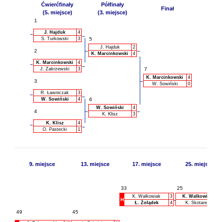
Ćwierćfinały
Półfinały
Finał
(5. miejsce)
(3. miejsce)
1
J. Hajduk
4
S. Turkowski
3
5
J. Hajduk
2
2
K. Marcinkowski
4
K. Marcinkowski
4
J. Zakrzewski
3
7
K. Marcinkowski
4
3
W. Sowiński
0
R. Ławniczak
3
W. Sowiński
4
6
W. Sowiński
4
4
K. Klisz
3
K. Klisz
4
O. Pastecki
1
9. miejsce
13. miejsce
17. miejsce
25. miejsce
33
25
K. Walkowiak
3
K. Walkowiak
H
Ł. Żołądek
4
K. Skotarek
49
45