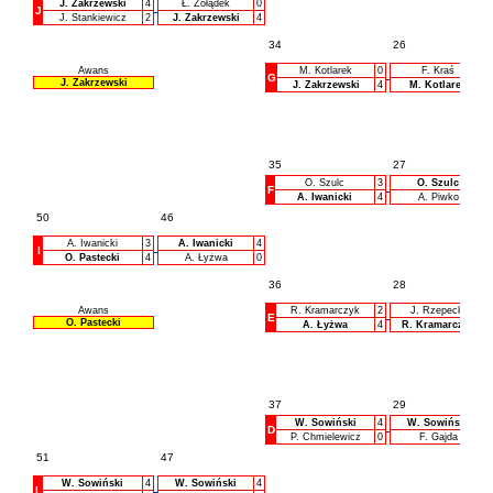
J. Zakrzewski
4
Ł. Żołądek
0
J
J. Stankiewicz
2
J. Zakrzewski
4
34
26
Awans
M. Kotlarek
0
F. Kraś
G
J. Zakrzewski
J. Zakrzewski
4
M. Kotlarek
35
27
O. Szulc
3
O. Szulc
F
A. Iwanicki
4
A. Piwko
50
46
A. Iwanicki
3
A. Iwanicki
4
I
O. Pastecki
4
A. Łyżwa
0
36
28
Awans
R. Kramarczyk
2
J. Rzepecki
E
O. Pastecki
A. Łyżwa
4
R. Kramarczyk
37
29
W. Sowiński
4
W. Sowiński
D
P. Chmielewicz
0
F. Gajda
51
47
W. Sowiński
4
W. Sowiński
4
L