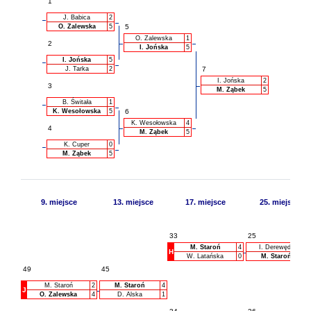
1
J. Babica
2
O. Zalewska
5
5
O. Zalewska
1
2
I. Jońska
5
I. Jońska
5
J. Tarka
2
7
I. Jońska
2
3
M. Ząbek
5
B. Świtała
1
K. Wesołowska
5
6
K. Wesołowska
4
4
M. Ząbek
5
K. Cuper
0
M. Ząbek
5
9. miejsce
13. miejsce
17. miejsce
25. miejsce
33
25
M. Staroń
4
I. Derewęda
H
W. Latańska
0
M. Staroń
49
45
M. Staroń
2
M. Staroń
4
J
O. Zalewska
4
D. Alska
1