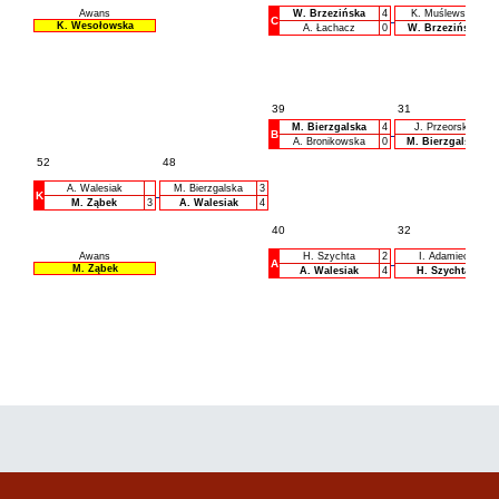
Awans
W. Brzezińska
4
K. Muślewska
C
K. Wesołowska
A. Łachacz
0
W. Brzezińska
39
31
M. Bierzgalska
4
J. Przeorska
B
A. Bronikowska
0
M. Bierzgalska
52
48
A. Walesiak
M. Bierzgalska
3
K
M. Ząbek
3
A. Walesiak
4
40
32
Awans
H. Szychta
2
I. Adamiec
A
M. Ząbek
A. Walesiak
4
H. Szychta