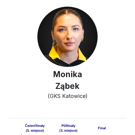
Monika
Ząbek
(GKS Katowice)
Ćwierćfinały
Półfinały
Finał
(5. miejsce)
(3. miejsce)