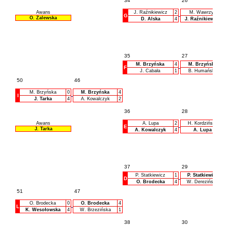
34
26
Awans
J. Raźnikiewicz
2
M. Wawrzyn
G
O. Zalewska
D. Alska
4
J. Raźnikiewicz
35
27
M. Brzyńska
4
M. Brzyńska
F
J. Cabała
1
B. Humańska
50
46
M. Brzyńska
0
M. Brzyńska
4
I
J. Tarka
4
A. Kowalczyk
2
36
28
Awans
A. Lupa
2
H. Kordzińska
E
J. Tarka
A. Kowalczyk
4
A. Lupa
37
29
P. Statkiewicz
1
P. Statkiewicz
D
O. Brodecka
4
W. Derezińska
51
47
O. Brodecka
0
O. Brodecka
4
L
K. Wesołowska
4
W. Brzezińska
1
38
30