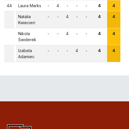
44
Laura Marks
-
4
-
-
-
4
0
4
-
Natalia
-
-
4
-
-
4
0
4
-
Kwiecień
Nikola
-
-
4
-
-
4
0
4
-
Świderek
Izabela
-
-
-
4
-
4
0
4
-
Adamiec