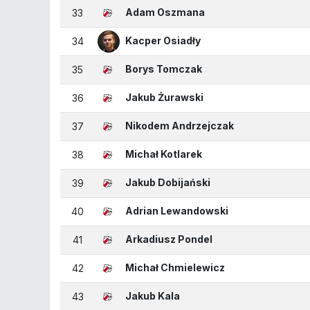
Adam Oszmana
33
Kacper Osiadły
34
Borys Tomczak
35
Jakub Żurawski
36
Nikodem Andrzejczak
37
Michał Kotlarek
38
Jakub Dobijański
39
Adrian Lewandowski
40
Arkadiusz Pondel
41
Michał Chmielewicz
42
Jakub Kala
43