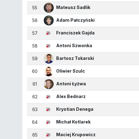
Mateusz Sadlik
55
Adam Pałczyński
56
Franciszek Gajda
57
Antoni Szwonka
58
Bartosz Tokarski
59
Oliwier Szulc
60
Antoni Łyżwa
61
Alex Bednarz
62
Krystian Denega
63
Michał Kotlarek
64
Maciej Krupowicz
65