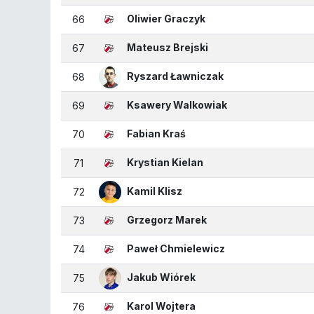
Oliwier Graczyk
66
Mateusz Brejski
67
Ryszard Ławniczak
68
Ksawery Walkowiak
69
Fabian Kraś
70
Krystian Kielan
71
Kamil Klisz
72
Grzegorz Marek
73
Paweł Chmielewicz
74
Jakub Wiórek
75
Karol Wojtera
76