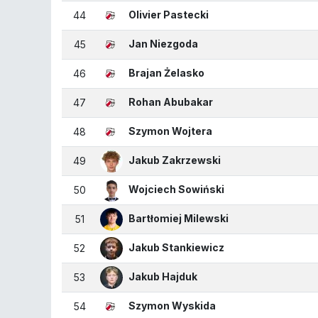
Olivier Pastecki
44
Jan Niezgoda
45
Brajan Żelasko
46
Rohan Abubakar
47
Szymon Wojtera
48
Jakub Zakrzewski
49
Wojciech Sowiński
50
Bartłomiej Milewski
51
Jakub Stankiewicz
52
Jakub Hajduk
53
Szymon Wyskida
54