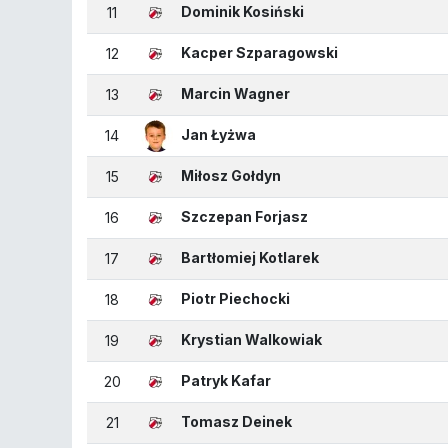
Dominik Kosiński
11
Kacper Szparagowski
12
Marcin Wagner
13
Jan Łyżwa
14
Miłosz Gołdyn
15
Szczepan Forjasz
16
Bartłomiej Kotlarek
17
Piotr Piechocki
18
Krystian Walkowiak
19
Patryk Kafar
20
Tomasz Deinek
21