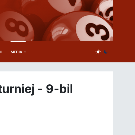
l
MEDIA
rniej - 9-bil