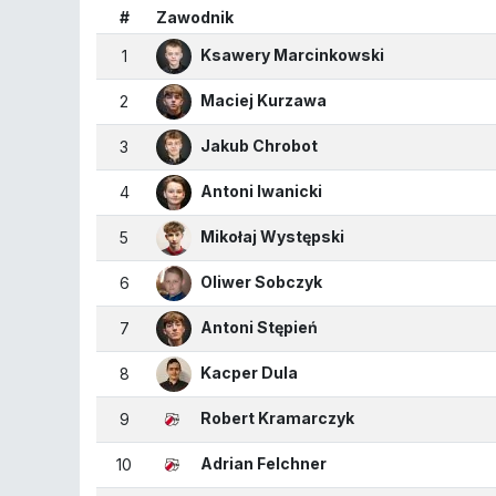
#
Zawodnik
Ksawery Marcinkowski
1
Maciej Kurzawa
2
Jakub Chrobot
3
Antoni Iwanicki
4
Mikołaj Występski
5
Oliwer Sobczyk
6
Antoni Stępień
7
Kacper Dula
8
Robert Kramarczyk
9
Adrian Felchner
10