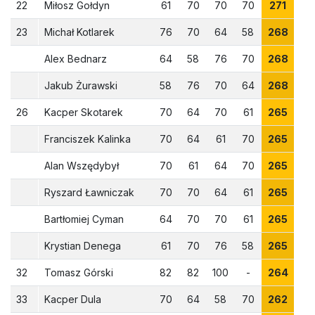
22
Miłosz Gołdyn
61
70
70
70
271
23
Michał Kotlarek
76
70
64
58
268
Alex Bednarz
64
58
76
70
268
Jakub Żurawski
58
76
70
64
268
26
Kacper Skotarek
70
64
70
61
265
Franciszek Kalinka
70
64
61
70
265
Alan Wszędybył
70
61
64
70
265
Ryszard Ławniczak
70
70
64
61
265
Bartłomiej Cyman
64
70
70
61
265
Krystian Denega
61
70
76
58
265
32
Tomasz Górski
82
82
100
-
264
33
Kacper Dula
70
64
58
70
262