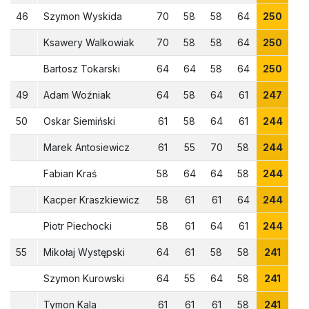
46
Szymon Wyskida
70
58
58
64
250
Ksawery Walkowiak
70
58
58
64
250
Bartosz Tokarski
64
64
58
64
250
49
Adam Woźniak
64
58
64
61
247
50
Oskar Siemiński
61
58
64
61
244
Marek Antosiewicz
61
55
70
58
244
Fabian Kraś
58
64
64
58
244
Kacper Kraszkiewicz
58
61
61
64
244
Piotr Piechocki
58
61
64
61
244
55
Mikołaj Występski
64
61
58
58
241
Szymon Kurowski
64
55
64
58
241
Tymon Kala
61
61
61
58
241