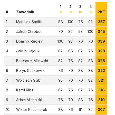
1
2
3
4
#
Zawodnik
PKT
8
9
10
9
1
Mateusz Sadlik
88
100
76
93
357
2
Jakub Chrobot
70
82
93
100
345
3
Dominik Regieli
100
93
76
70
339
4
Jakub Hajduk
82
88
82
76
328
Bartłomiej Milewski
82
76
82
88
328
6
Borys Gaćkowski
76
70
88
88
322
7
Wojciech Głąb
93
70
76
82
321
8
Kamil Klisz
82
76
82
76
316
9
Adam Michalski
76
70
88
76
310
10
Wiktor Kaczmarek
88
76
61
82
307