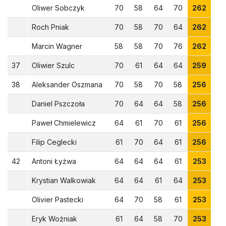
Oliwer Sobczyk
70
58
64
70
262
Roch Pniak
70
58
70
64
262
Marcin Wagner
58
58
70
76
262
37
Oliwier Szulc
70
61
64
64
259
38
Aleksander Oszmana
70
58
70
58
256
Daniel Pszczoła
70
64
64
58
256
Paweł Chmielewicz
64
61
70
61
256
Filip Ceglecki
61
70
64
61
256
42
Antoni Łyżwa
64
64
64
61
253
Krystian Walkowiak
64
64
61
64
253
Olivier Pastecki
64
70
58
61
253
Eryk Woźniak
61
64
58
70
253