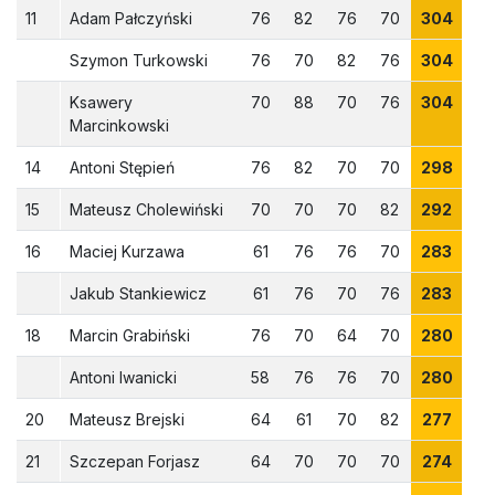
11
Adam Pałczyński
76
82
76
70
304
Szymon Turkowski
76
70
82
76
304
Ksawery
70
88
70
76
304
Marcinkowski
14
Antoni Stępień
76
82
70
70
298
15
Mateusz Cholewiński
70
70
70
82
292
16
Maciej Kurzawa
61
76
76
70
283
Jakub Stankiewicz
61
76
70
76
283
18
Marcin Grabiński
76
70
64
70
280
Antoni Iwanicki
58
76
76
70
280
20
Mateusz Brejski
64
61
70
82
277
21
Szczepan Forjasz
64
70
70
70
274