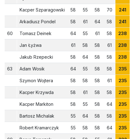
Kacper Szparagowski
58
55
58
70
241
Arkadiusz Pondel
58
61
64
58
241
60
Tomasz Deinek
64
55
61
58
238
Jan Łyżwa
61
58
58
61
238
Jakub Rzepecki
58
64
58
58
238
63
Adam Wosik
64
55
58
58
235
Szymon Wojtera
58
58
58
61
235
Kacper Krzywda
58
61
58
58
235
Kacper Markiton
58
55
58
64
235
Bartosz Michalak
55
64
58
58
235
Robert Kramarczyk
55
58
58
64
235