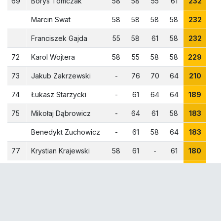
69
Borys Tomczak
58
58
55
61
232
Marcin Swat
58
58
58
58
232
Franciszek Gajda
55
58
61
58
232
72
Karol Wojtera
58
55
58
58
229
73
Jakub Zakrzewski
-
76
70
64
210
74
Łukasz Starzycki
-
61
64
64
189
75
Mikołaj Dąbrowicz
-
64
61
58
183
Benedykt Zuchowicz
-
61
58
64
183
77
Krystian Krajewski
58
61
-
61
180
78
Wojciech Lubczyński
58
58
61
-
177
Cezary Pulcyn
58
58
61
-
177
Łukasz Żołądek
-
61
58
58
177